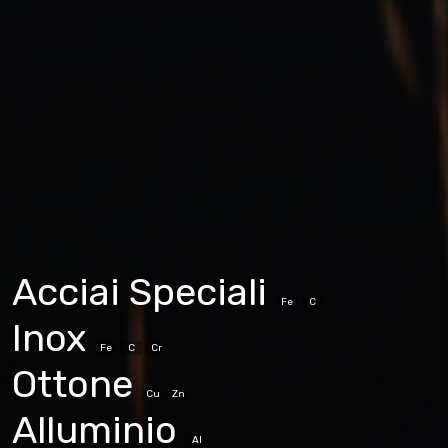
Acciai Speciali
Fe
C
Inox
Fe
C
Cr
Ottone
Cu
Zn
Alluminio
Al