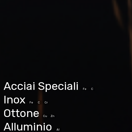
Acciai Speciali
Fe
C
Inox
Fe
C
Cr
Ottone
Cu
Zn
Alluminio
Al