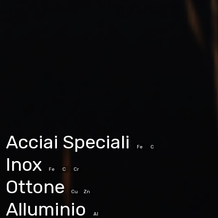
Acciai Speciali
Fe
C
Inox
Fe
C
Cr
Ottone
Cu
Zn
Alluminio
Al