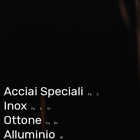
Acciai Speciali
Fe
C
Inox
Fe
C
Cr
Ottone
Cu
Zn
Alluminio
Al